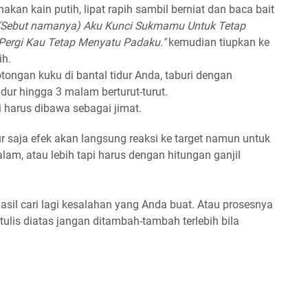
an kain putih, lipat rapih sambil berniat dan baca bait
 (Sebut namanya) Aku Kunci Sukmamu Untuk Tetap
Pergi Kau Tetap Menyatu Padaku."
kemudian tiupkan ke
ih.
tongan kuku di bantal tidur Anda, taburi dengan
dur hingga 3 malam berturut-turut.
i harus dibawa sebagai jimat.
ur saja efek akan langsung reaksi ke target namun untuk
m, atau lebih tapi harus dengan hitungan ganjil
rhasil cari lagi kesalahan yang Anda buat. Atau prosesnya
ertulis diatas jangan ditambah-tambah terlebih bila