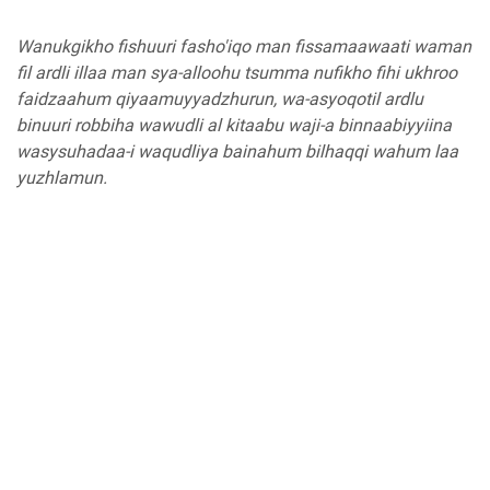
Wanukgikho fishuuri fasho'iqo man fissamaawaati waman
fil ardli illaa man sya-alloohu tsumma nufikho fihi ukhroo
faidzaahum qiyaamuyyadzhurun, wa-asyoqotil ardlu
binuuri robbiha wawudli al kitaabu waji-a binnaabiyyiina
wasysuhadaa-i waqudliya bainahum bilhaqqi wahum laa
yuzhlamun.