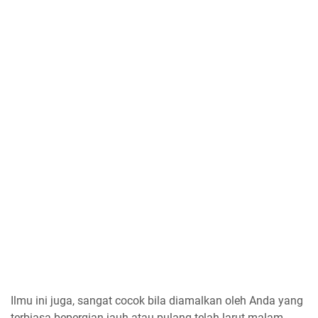
Ilmu ini juga, sangat cocok bila diamalkan oleh Anda yang
terbiasa bepergian jauh atau pulang telah larut malam.