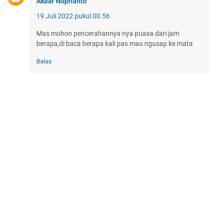
Akbar Noprianto
19 Juli 2022 pukul 00.56
Mas mohon pencerahannya nya puasa dari jam
berapa,di baca berapa kali pas mau ngusap ke mata
Balas