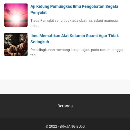
Aji Kidung Pamungkas Ilmu Pengobatan Segala
Penyakit
Tiada Penyakit yang tidak ada obatnya, selagi manusia
hidu…
Ilmu Mematikan Alat Kelamin Suami Agar Tidak
Selingkuh
Perselingkuhan memang kerap terjadi pada rumah tangga,
tan…
Beranda
© 2022 -
BRAJANG BLOG