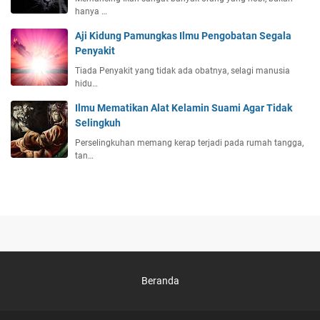
hanya …
Aji Kidung Pamungkas Ilmu Pengobatan Segala
Penyakit
Tiada Penyakit yang tidak ada obatnya, selagi manusia
hidu…
Ilmu Mematikan Alat Kelamin Suami Agar Tidak
Selingkuh
Perselingkuhan memang kerap terjadi pada rumah tangga,
tan…
Beranda