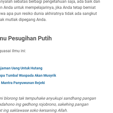
hanyalah sebatas berbagi pengetahuan saja, ada baik dan
 Anda untuk mempelajarinya, jika Anda tetap berniat
wa apa pun resiko dunia akhiratnya tidak ada sangkut
hak mutlak dipegang Anda.
mu Pesugihan Putih
uasai ilmu ini:
injaman Uang Untuk Hutang
Tanpa Tumbal Waspada Akan Musyrik
 Mantra Panyuwunan Rejeki
Nini blorong tak tempuhake anyukupi sandhang pangan
dahono ing gedhong rojobrono, sakehing pangan
t ing saklawase soko kersaning Allah.