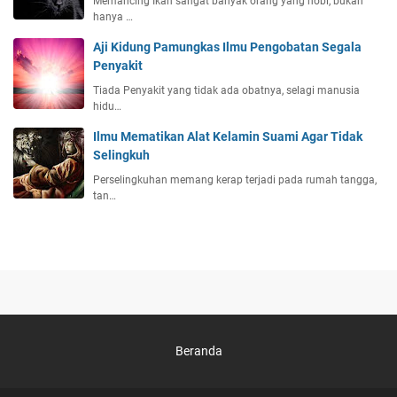
Memancing Ikan sangat banyak orang yang hobi, bukan
hanya …
Aji Kidung Pamungkas Ilmu Pengobatan Segala
Penyakit
Tiada Penyakit yang tidak ada obatnya, selagi manusia
hidu…
Ilmu Mematikan Alat Kelamin Suami Agar Tidak
Selingkuh
Perselingkuhan memang kerap terjadi pada rumah tangga,
tan…
Beranda