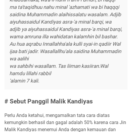
ma ta'taqidhuu nahu minal 'azhamati wa bi haqqqi
saidina Muhammadin alaihissalatu wasalam. Adjib
aiyuhassaidul Kandiyas asra-'a minal barqi, wa
adjib ya aiyuhassaidul Kandiyas asra-'a minal barqi,
wama amruna illa wahidatan kalamhin bil bashar.
Au hua aqrabu Innallahha'ala kulli syai-in qadiir Wal
ijaa bati jadir. Wasallallhu'ala saidina Muhammadin
wa aalihi
wa sahbihi wasallam. Tas liiman kasiiran.Wal
hamdu lillahi rabbil
'alamin 7 kali.
# Sebut Panggil Malik Kandiyas
Perlu Anda ketahui, mengamalkan tata cara diatas
kemungkin berhasil dan gagal adalah 50% karena cara Jin
Malik Kandiyas menemui Anda dengan kemauan dan