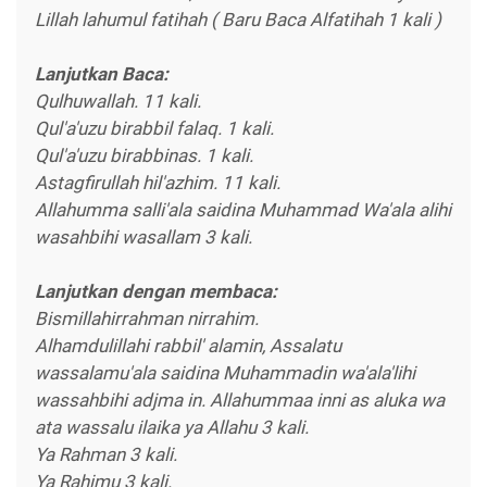
Lillah lahumul fatihah ( Baru Baca Alfatihah 1 kali )
Lanjutkan Baca:
Qulhuwallah. 11 kali.
Qul'a'uzu birabbil falaq. 1 kali.
Qul'a'uzu birabbinas. 1 kali.
Astagfirullah hil'azhim. 11 kali.
Allahumma salli'ala saidina Muhammad Wa'ala alihi
wasahbihi wasallam 3 kali.
Lanjutkan dengan membaca:
Bismillahirrahman nirrahim.
Alhamdulillahi rabbil' alamin, Assalatu
wassalamu'ala saidina Muhammadin wa'ala'lihi
wassahbihi adjma in. Allahummaa inni as aluka wa
ata wassalu ilaika ya Allahu 3 kali.
Ya Rahman 3 kali.
Ya Rahimu 3 kali.