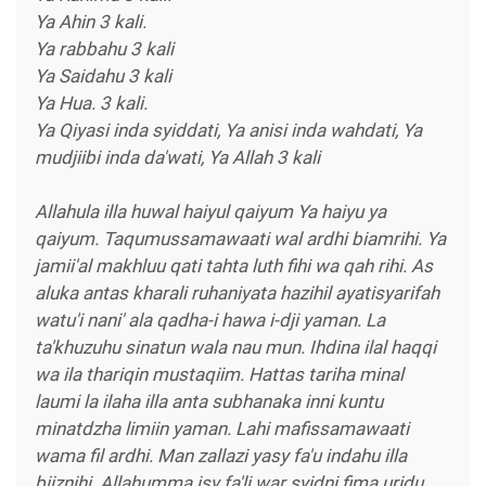
Ya Ahin 3 kali.
Ya rabbahu 3 kali
Ya Saidahu 3 kali
Ya Hua. 3 kali.
Ya Qiyasi inda syiddati, Ya anisi inda wahdati, Ya
mudjiibi inda da'wati, Ya Allah 3 kali
Allahula illa huwal haiyul qaiyum Ya haiyu ya
qaiyum. Taqumussamawaati wal ardhi biamrihi. Ya
jamii'al makhluu qati tahta luth fihi wa qah rihi. As
aluka antas kharali ruhaniyata hazihil ayatisyarifah
watu'i nani' ala qadha-i hawa i-dji yaman. La
ta'khuzuhu sinatun wala nau mun. Ihdina ilal haqqi
wa ila thariqin mustaqiim. Hattas tariha minal
laumi la ilaha illa anta subhanaka inni kuntu
minatdzha limiin yaman. Lahi mafissamawaati
wama fil ardhi. Man zallazi yasy fa'u indahu illa
biiznihi. Allahumma isy fa'li war syidni fima uridu