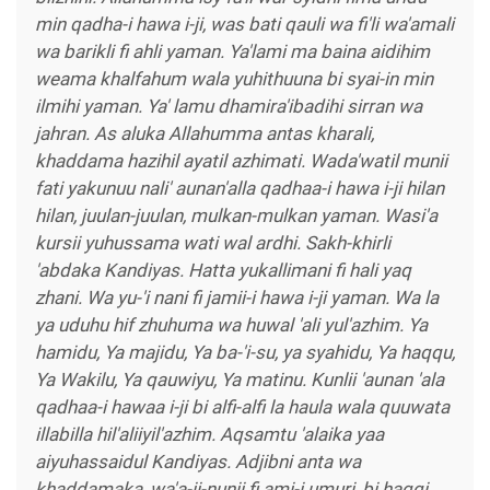
min qadha-i hawa i-ji, was bati qauli wa fi'li wa'amali
wa barikli fi ahli yaman. Ya'lami ma baina aidihim
weama khalfahum wala yuhithuuna bi syai-in min
ilmihi yaman. Ya' lamu dhamira'ibadihi sirran wa
jahran. As aluka Allahumma antas kharali,
khaddama hazihil ayatil azhimati. Wada'watil munii
fati yakunuu nali' aunan'alla qadhaa-i hawa i-ji hilan
hilan, juulan-juulan, mulkan-mulkan yaman. Wasi'a
kursii yuhussama wati wal ardhi. Sakh-khirli
'abdaka Kandiyas. Hatta yukallimani fi hali yaq
zhani. Wa yu-'i nani fi jamii-i hawa i-ji yaman. Wa la
ya uduhu hif zhuhuma wa huwal 'ali yul'azhim. Ya
hamidu, Ya majidu, Ya ba-'i-su, ya syahidu, Ya haqqu,
Ya Wakilu, Ya qauwiyu, Ya matinu. Kunlii 'aunan 'ala
qadhaa-i hawaa i-ji bi alfi-alfi la haula wala quuwata
illabilla hil'aliiyil'azhim. Aqsamtu 'alaika yaa
aiyuhassaidul Kandiyas. Adjibni anta wa
khaddamaka, wa'a-ii-nunii fi ami-i umuri, bi haqqi