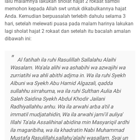
lalu malamnya lakukan sholat hajat 2 rokaat sambil
memohon kepada Allah swt untuk dikabulkannya hajat
Anda. Kemudian berpuasalah terlebih dahulu selama 3
hari, setelah melewati puasa pada malam harinya lakukan
lagi sholat hajat 2 rokaat dan setelah itu bacalah amalan
dibawah ini:
Al fatihah ila ruhi Rasulillah Sallalahu Alaihi
Wasalam. Wa'ala alihi wa ashabihi wa azwajihi wa
zurriatihi wa ahli abithi adjma in. Wa ila ruhi Syekh
Albuni wa Syekh Abu Hamid Algazali, qadda
sullahhu sirrahuma, wa ila ruhi Sulthan Aulia Abi
Saleh Saidina Syekh Abdul Khodir Jailani
Radhiyallahhu anhu. Wa ila arwahi arba a'til a
immatil mudjatahidin, Wa ila arwahi jami'il auliya'
Illahi Ta'ala Assalihinal abidina min Masyariqil ardhi
ila magaribiha, wa ila khadratin Nabi Muhammad
Mustafa Rasulillahi,sallahu'alaihi wasallam. Syai un