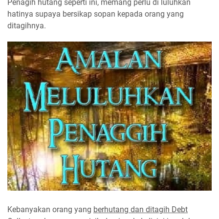
Penagih hutang seperti ini, memang perlu di luluhkan
hatinya supaya bersikap sopan kepada orang yang
ditagihnya.
Kebanyakan orang yang
berhutang dan ditagih Debt