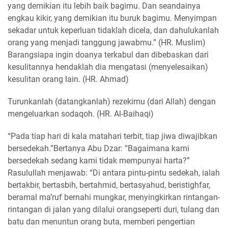
yang demikian itu lebih baik bagimu. Dan seandainya
engkau kikir, yang demikian itu buruk bagimu. Menyimpan
sekadar untuk keperluan tidaklah dicela, dan dahulukanlah
orang yang menjadi tanggung jawabmu.” (HR. Muslim)
Barangsiapa ingin doanya terkabul dan dibebaskan dari
kesulitannya hendaklah dia mengatasi (menyelesaikan)
kesulitan orang lain. (HR. Ahmad)
Turunkanlah (datangkanlah) rezekimu (dari Allah) dengan
mengeluarkan sodaqoh. (HR. Al-Baihaqi)
“Pada tiap hari di kala matahari terbit, tiap jiwa diwajibkan
bersedekah.”Bertanya Abu Dzar: “Bagaimana kami
bersedekah sedang kami tidak mempunyai harta?”
Rasulullah menjawab: “Di antara pintu-pintu sedekah, ialah
bertakbir, bertasbih, bertahmid, bertasyahud, beristighfar,
beramal ma’ruf bernahi mungkar, menyingkirkan rintangan-
rintangan di jalan yang dilalui orangseperti duri, tulang dan
batu dan menuntun orang buta, memberi pengertian