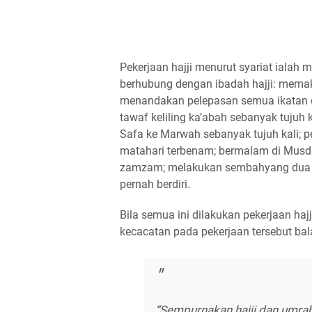
Pekerjaan hajji menurut syariat ialah
berhubung dengan ibadah hajji: memaka
menandakan pelepasan semua ikatan 
tawaf keliling ka’abah sebanyak tujuh k
Safa ke Marwah sebanyak tujuh kali; p
matahari terbenam; bermalam di Musda
zamzam; melakukan sembahyang dua r
pernah berdiri.
Bila semua ini dilakukan pekerjaan haj
kecacatan pada pekerjaan tersebut bal
“Sempurnakan hajji dan umrah 