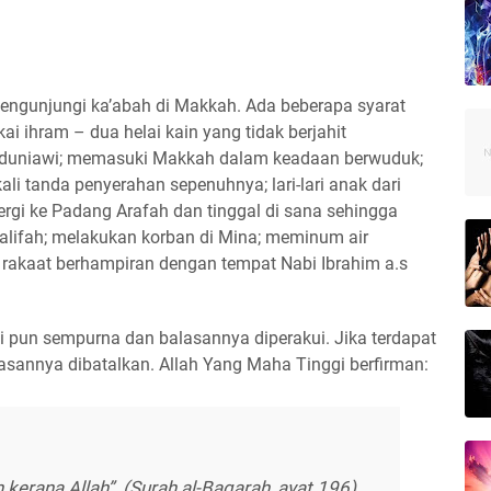
 mengunjungi ka’abah di Makkah. Ada beberapa syarat
i ihram – dua helai kain yang tidak berjahit
duniawi; memasuki Makkah dalam keadaan berwuduk;
ali tanda penyerahan sepenuhnya; lari-lari anak dari
ergi ke Padang Arafah dan tinggal di sana sehingga
lifah; melakukan korban di Mina; meminum air
akaat berhampiran dengan tempat Nabi Ibrahim a.s
ji pun sempurna dan balasannya diperakui. Jika terdapat
asannya dibatalkan. Allah Yang Maha Tinggi berfirman:
kerana Allah”. (Surah al-Baqarah, ayat 196).