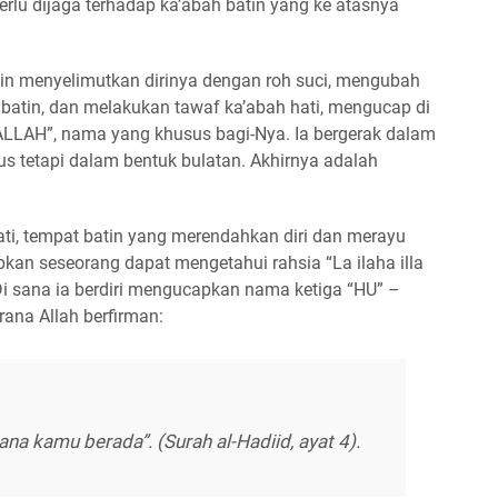
perlu dijaga terhadap ka’abah batin yang ke atasnya
batin menyelimutkan dirinya dengan roh suci, mengubah
batin, dan melakukan tawaf ka’abah hati, mengucap di
ALLAH”, nama yang khusus bagi-Nya. Ia bergerak dalam
us tetapi dalam bentuk bulatan. Akhirnya adalah
ti, tempat batin yang merendahkan diri dan merayu
kan seseorang dapat mengetahui rahsia “La ilaha illa
 Di sana ia berdiri mengucapkan nama ketiga “HU” –
rana Allah berfirman:
na kamu berada”. (Surah al-Hadiid, ayat 4).