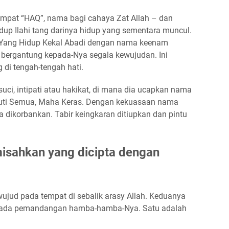
pat “HAQ”, nama bagi cahaya Zat Allah – dan
p Ilahi tang darinya hidup yang sementara muncul.
 Yang Hidup Kekal Abadi dengan nama keenam
bergantung kepada-Nya segala kewujudan. Ini
i tengah-tengah hati.
uci, intipati atau hakikat, di mana dia ucapkan nama
puti Semua, Maha Keras. Dengan kekuasaan nama
ya dikorbankan. Tabir keingkaran ditiupkan dan pintu
isahkan yang dicipta dengan
wujud pada tempat di sebalik arasy Allah. Keduanya
pada pemandangan hamba-hamba-Nya. Satu adalah