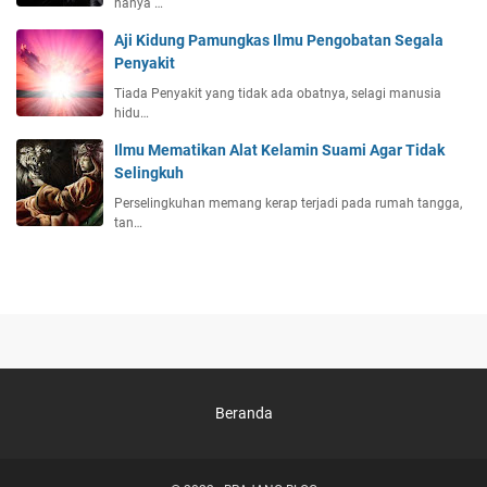
hanya …
Aji Kidung Pamungkas Ilmu Pengobatan Segala
Penyakit
Tiada Penyakit yang tidak ada obatnya, selagi manusia
hidu…
Ilmu Mematikan Alat Kelamin Suami Agar Tidak
Selingkuh
Perselingkuhan memang kerap terjadi pada rumah tangga,
tan…
Beranda