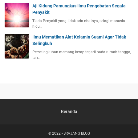
Aji Kidung Pamungkas Ilmu Pengobatan Segala
Penyakit
Tiada Penyakit yang tidak ada obatnya, selagi manusia
hidu…
Ilmu Mematikan Alat Kelamin Suami Agar Tidak
Selingkuh
Perselingkuhan memang kerap terjadi pada rumah tangga,
tan…
Beranda
© 2022 -
BRAJANG BLOG