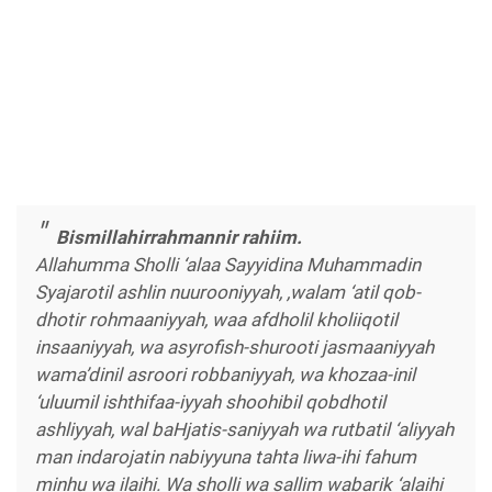
Bismillahirrahmannir rahiim.
Allahumma Sholli ‘alaa Sayyidina Muhammadin
Syajarotil ashlin nuurooniyyah, ,walam ‘atil qob-
dhotir rohmaaniyyah, waa afdholil kholiiqotil
insaaniyyah, wa asyrofish-shurooti jasmaaniyyah
wama’dinil asroori robbaniyyah, wa khozaa-inil
‘uluumil ishthifaa-iyyah shoohibil qobdhotil
ashliyyah, wal baHjatis-saniyyah wa rutbatil ‘aliyyah
man indarojatin nabiyyuna tahta liwa-ihi fahum
minhu wa ilaihi. Wa sholli wa sallim wabarik ‘alaihi