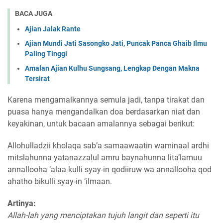
BACA JUGA
Ajian Jalak Rante
Ajian Mundi Jati Sasongko Jati, Puncak Panca Ghaib Ilmu
Paling Tinggi
Amalan Ajian Kulhu Sungsang, Lengkap Dengan Makna
Tersirat
Karena mengamalkannya semula jadi, tanpa tirakat dan
puasa hanya mengandalkan doa berdasarkan niat dan
keyakinan, untuk bacaan amalannya sebagai berikut:
Allohulladzii kholaqa sab’a samaawaatin waminaal ardhi
mitslahunna yatanazzalul amru baynahunna lita’lamuu
annallooha ‘alaa kulli syay-in qodiiruw wa annallooha qod
ahatho bikulli syay-in ‘ilmaan.
Artinya:
Allah-lah yang menciptakan tujuh langit dan seperti itu