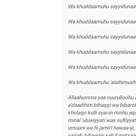
Wa khuddaamuhu sayyidunaa
Wa khuddaamuhu sayyidunaa m
Wa khuddaamuhu sayyidunaa s
Wa khuddaamuhu sayyidunaa '
Wa khuddaamuhu sayyidunaa k
Wa khuddaamuhu 'alaihimush 
Allaahumma yaa nuurulloohu a'
a'daadihim bihaqqi wa bibaro
kholaqo kulli syai-in minhu a
minal 'uluwiyyati was sufliyyati
umuurii wa fii jamii'i hawaa-iji,
saa'ah, bihaqqis sab'il matsa