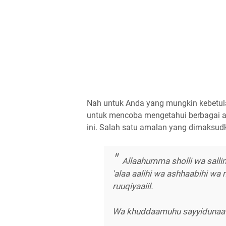
Nah untuk Anda yang mungkin kebetula
untuk mencoba mengetahui berbagai a
ini. Salah satu amalan yang dimaksudka
Allaahumma sholli wa sall
'alaa aalihi wa ashhaabihi wa 
ruuqiyaaiil.
Wa khuddaamuhu sayyidunaa j