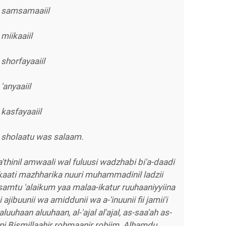
 samsamaaiil
iikaaiil
horfayaaiil
anyaaiil
asfayaaiil
sholaatu was salaam.
thinil amwaali wal fuluusi wadzhabi bi'a-daadi
kaati mazhharika nuuri muhammadinil ladzii
qsamtu 'alaikum yaa malaa-ikatur ruuhaaniyyiina
 ajibuunii wa amiddunii wa a-'inuunii fii jamii'i
 aluuhaan aluuhaan, al-'ajal al'ajal, as-saa'ah as-
ani Bismillaahir rohmaanir rohiim. Alhamdu