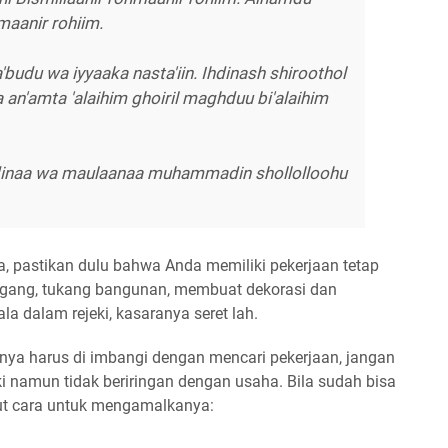
maan­­ir rohiim.
'budu wa iyyaaka nasta'iin. Ihdinash shiroothol
 an'amta 'alaihim ghoiril maghduu bi'alaihim
idinaa wa maulaanaa muhammadin shollolloohu
 pastikan dulu bahwa Anda memiliki pekerjaan tetap
agang, tukang bangunan, membuat dekorasi dan
a dalam rejeki, kasaranya seret lah.
knya harus di imbangi dengan mencari pekerjaan, jangan
i namun tidak beriringan dengan usaha. Bila sudah bisa
kut cara untuk mengamalkanya: