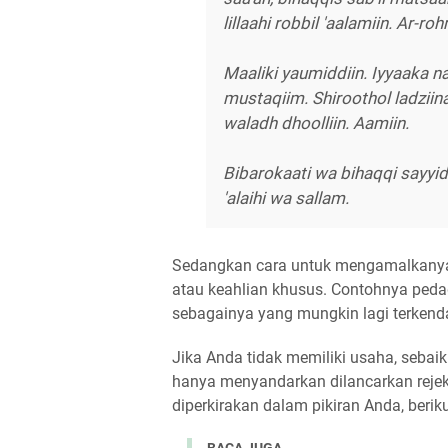
lillaahi robbil 'aalamiin. Ar-roh
Maaliki yaumiddiin. Iyyaaka na
mustaqiim. Shiroothol ladziina
waladh dhoolliin. Aamiin.
Bibarokaati wa bihaqqi sayy
'alaihi wa sallam.
Sedangkan cara untuk mengamalkanya,
atau keahlian khusus. Contohnya ped
sebagainya yang mungkin lagi terkendal
Jika Anda tidak memiliki usaha, sebai
hanya menyandarkan dilancarkan rejek
diperkirakan dalam pikiran Anda, beri
BACA JUGA