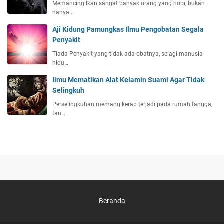
Memancing Ikan sangat banyak orang yang hobi, bukan
hanya …
Aji Kidung Pamungkas Ilmu Pengobatan Segala
Penyakit
Tiada Penyakit yang tidak ada obatnya, selagi manusia
hidu…
Ilmu Mematikan Alat Kelamin Suami Agar Tidak
Selingkuh
Perselingkuhan memang kerap terjadi pada rumah tangga,
tan…
Beranda