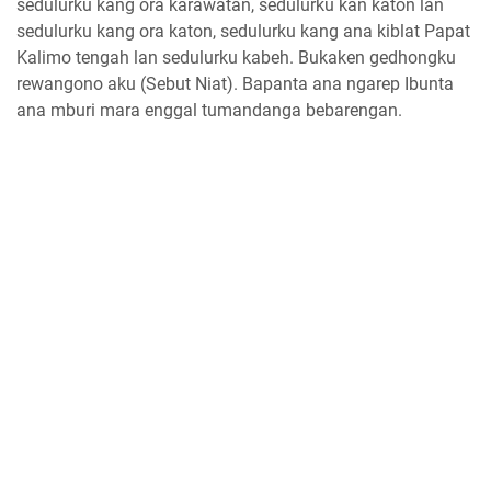
sedulurku kang ora karawatan, sedulurku kan katon lan
sedulurku kang ora katon, sedulurku kang ana kiblat Papat
Kalimo tengah lan sedulurku kabeh. Bukaken gedhongku
rewangono aku (Sebut Niat). Bapanta ana ngarep Ibunta
ana mburi mara enggal tumandanga bebarengan.