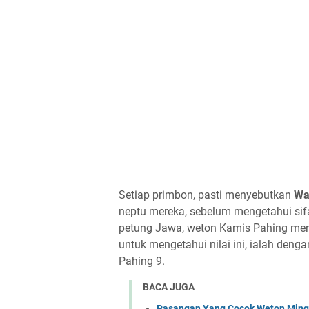
Setiap primbon, pasti menyebutkan
Wa
neptu mereka, sebelum mengetahui sifat
petung Jawa, weton Kamis Pahing mere
untuk mengetahui nilai ini, ialah den
Pahing 9.
BACA JUGA
Pasangan Yang Cocok Weton Ming