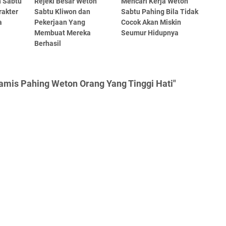
n Sabtu
Rejeki Besar Weton
Mencari Kerja Weton
rakter
Sabtu Kliwon dan
Sabtu Pahing Bila Tidak
a
Pekerjaan Yang
Cocok Akan Miskin
Membuat Mereka
Seumur Hidupnya
Berhasil
amis Pahing Weton Orang Yang Tinggi Hati"