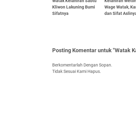
Watak Kelahiran Sabtu
Kelahiran Weto
Kliwon Lakuning Bumi
Wage Watak, Ka
Sifatnya
dan Sifat Asliny
Posting Komentar untuk "Watak K
Berkomentarlah Dengan Sopan.
Tidak Sesuai Kami Hapus.