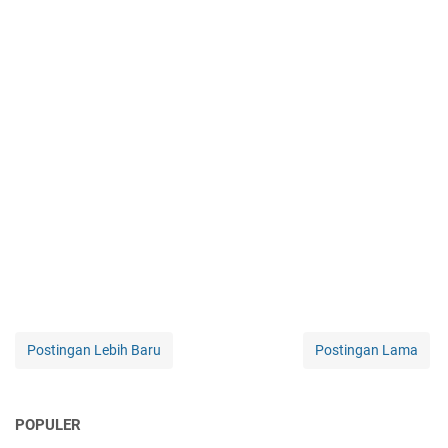
Postingan Lebih Baru
Postingan Lama
POPULER