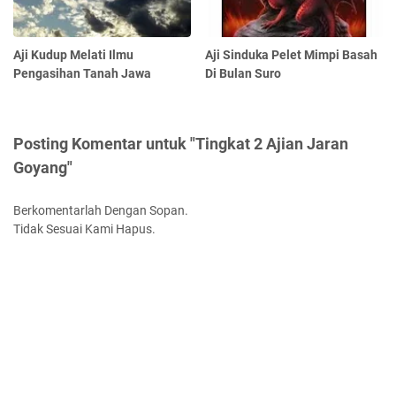
Aji Kudup Melati Ilmu
Aji Sinduka Pelet Mimpi Basah
Pengasihan Tanah Jawa
Di Bulan Suro
Posting Komentar untuk "Tingkat 2 Ajian Jaran
Goyang"
Berkomentarlah Dengan Sopan.
Tidak Sesuai Kami Hapus.