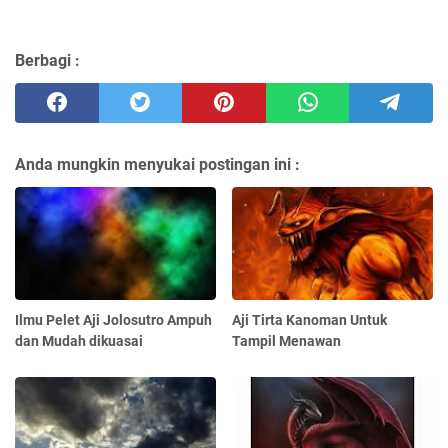
Berbagi :
Anda mungkin menyukai postingan ini :
Ilmu Pelet Aji Jolosutro Ampuh
Aji Tirta Kanoman Untuk
dan Mudah dikuasai
Tampil Menawan