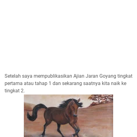
Setelah saya mempublikasikan Ajian Jaran Goyang tingkat
pertama atau tahap 1 dan sekarang saatnya kita naik ke
tingkat 2.