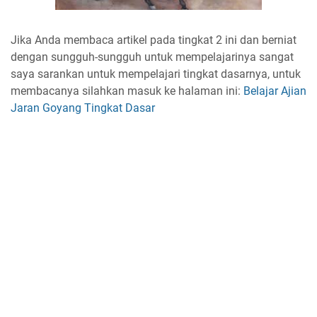
Jika Anda membaca artikel pada tingkat 2 ini dan berniat
dengan sungguh-sungguh untuk mempelajarinya sangat
saya sarankan untuk mempelajari tingkat dasarnya, untuk
membacanya silahkan masuk ke halaman ini:
Belajar Ajian
Jaran Goyang Tingkat Dasar