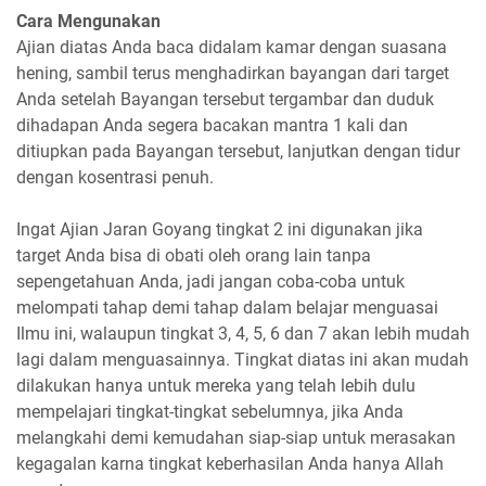
Cara Mengunakan
Ajian diatas Anda baca didalam kamar dengan suasana
hening, sambil terus menghadirkan bayangan dari target
Anda setelah Bayangan tersebut tergambar dan duduk
dihadapan Anda segera bacakan mantra 1 kali dan
ditiupkan pada Bayangan tersebut, lanjutkan dengan tidur
dengan kosentrasi penuh.
Ingat Ajian Jaran Goyang tingkat 2 ini digunakan jika
target Anda bisa di obati oleh orang lain tanpa
sepengetahuan Anda, jadi jangan coba-coba untuk
melompati tahap demi tahap dalam belajar menguasai
Ilmu ini, walaupun tingkat 3, 4, 5, 6 dan 7 akan lebih mudah
lagi dalam menguasainnya. Tingkat diatas ini akan mudah
dilakukan hanya untuk mereka yang telah lebih dulu
mempelajari tingkat-tingkat sebelumnya, jika Anda
melangkahi demi kemudahan siap-siap untuk merasakan
kegagalan karna tingkat keberhasilan Anda hanya Allah