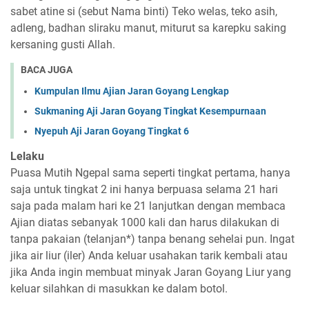
sabet atine si (sebut Nama binti) Teko welas, teko asih,
adleng, badhan sliraku manut, miturut sa karepku saking
kersaning gusti Allah.
BACA JUGA
Kumpulan Ilmu Ajian Jaran Goyang Lengkap
Sukmaning Aji Jaran Goyang Tingkat Kesempurnaan
Nyepuh Aji Jaran Goyang Tingkat 6
Lelaku
Puasa Mutih Ngepal sama seperti tingkat pertama, hanya
saja untuk tingkat 2 ini hanya berpuasa selama 21 hari
saja pada malam hari ke 21 lanjutkan dengan membaca
Ajian diatas sebanyak 1000 kali dan harus dilakukan di
tanpa pakaian (telanjan*) tanpa benang sehelai pun. Ingat
jika air liur (iler) Anda keluar usahakan tarik kembali atau
jika Anda ingin membuat minyak Jaran Goyang Liur yang
keluar silahkan di masukkan ke dalam botol.