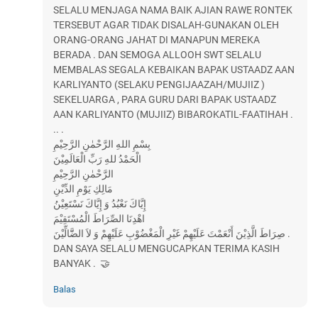
SELALU MENJAGA NAMA BAIK AJIAN RAWE RONTEK
TERSEBUT AGAR TIDAK DISALAH-GUNAKAN OLEH
ORANG-ORANG JAHAT DI MANAPUN MEREKA
BERADA . DAN SEMOGA ALLOOH SWT SELALU
MEMBALAS SEGALA KEBAIKAN BAPAK USTAADZ AAN
KARLIYANTO (SELAKU PENGIJAAZAH/MUJIIZ )
SEKELUARGA , PARA GURU DARI BAPAK USTAADZ
AAN KARLIYANTO (MUJIIZ) BIBAROKATIL-FAATIHAH .
.. .
بِسْمِ اللهِ الرَّحْمٰنِ الرَّحِيْمِ
الْحَمْدُ للهِ رَبِّ الْعَالَمِيْنَ
الرَّحْمٰنِ الرَّحِيْمِ
مَالِكِ يَوْمِ الدِّيْنِ
إِيَّاكَ نَعْبُدُ وَ إِيَّاكَ نَسْتَعِيْنُ
اهْدِنَا الصِّرَاطَ الْمُسْتَقِيْمَ
صِرَاطَ الَّذِيْنَ أَنْعَمْتَ عَلَيْهِمْ غَيْرِ الْمَغْضُوْبِ عَلَيْهِمْ وَ لاَ الضَّٓالِّيْنَ .
DAN SAYA SELALU MENGUCAPKAN TERIMA KASIH
BANYAK . 🤝
Balas