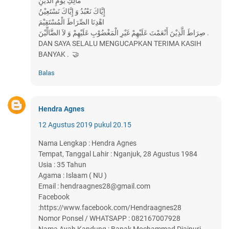
مَالِكِ يَوْمِ الدِّيْنِ
إِيَّاكَ نَعْبُدُ وَ إِيَّاكَ نَسْتَعِيْنُ
اهْدِنَا الصِّرَاطَ الْمُسْتَقِيْمَ
صِرَاطَ الَّذِيْنَ أَنْعَمْتَ عَلَيْهِمْ غَيْرِ الْمَغْضُوْبِ عَلَيْهِمْ وَ لاَ الضَّٓالِّيْنَ .
DAN SAYA SELALU MENGUCAPKAN TERIMA KASIH
BANYAK . 🤝
Balas
Hendra Agnes
12 Agustus 2019 pukul 20.15
Nama Lengkap : Hendra Agnes
Tempat, Tanggal Lahir : Nganjuk, 28 Agustus 1984
Usia : 35 Tahun
Agama : Islaam ( NU )
Email : hendraagnes28@gmail.com
Facebook
:https://www.facebook.com/Hendraagnes28
Nomor Ponsel / WHATSAPP : 082167007928
Nama Ayah Kandung : Bapak Mochammad Djainuri