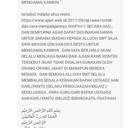
MENGAMALKANNYA "
tersebut melalui situs resmi :
https://www.ajian.web.id/2017/09/aji-rawe-rontek-
dan-cara-mempelajarinya.html?m=1 SECARA HAQ ,
DAN SEMPURNA AGAR DAPAT DIGUNAKAN HANYA
UNTUK SARANA IBADAH KEPADA ALLOOH SWT SAJA .
SAYA MOHON IZIN DAN DO'A RESTU UNTUK
MENGAMALKANNYA . DAN SAYA BERJANJI AKAN
SELALU MENJAGA NAMA BAIK AJIAN RAWE RONTEK
TERSEBUT AGAR TIDAK DISALAH-GUNAKAN OLEH
ORANG-ORANG JAHAT DI MANAPUN MEREKA
BERADA . DAN SEMOGA ALLOOH SWT SELALU
MEMBALAS SEGALA KEBAIKAN BAPAK USTAADZ AAN
KARLIYANTO (SELAKU PENGIJAAZAH/MUJIIZ )
SEKELUARGA , PARA GURU DARI BAPAK USTAADZ
AAN KARLIYANTO (MUJIIZ) BIBAROKATIL-FAATIHAH .
.. .
بِسْمِ اللهِ الرَّحْمٰنِ الرَّحِيْمِ
الْحَمْدُ للهِ رَبِّ الْعَالَمِيْنَ
الرَّحْمٰنِ الرَّحِيْمِ