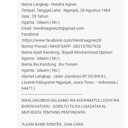
Nama Lengkap : Hendra Agnes
Tempat, Tanggal Lahir : Nganjuk, 28 Agustus 1984
Usia : 35 Tahun
Agama : Islaam ( NU )
Email : hendraagnes28@gmail.com
Facebook
:https://www.facebook.com/Hendraagnes28
Nomor Ponsel / WHATSAPP : 082167007928
Nama Ayah Kandung : Bapak Mochammad Djainuri
Agama : Islaam ( NU )
Nama Ibu Kandung : Ibu Yunani
Agama : Islaam ( NU )
Alamat Lengkap : Jalan Joyoboyo RT.03/RW.01,
Loceret Kabupaten Nganjuk, Jawa Timur – Indonesia (
64471 )
———————————————————-
WA'ALAIKUMUS-SALAAMU WA ROHHMATULLOOHI WA
BAROKAATUHU . QOBILTU TILKA IJAAZATAKAL-
MUFIIDATA TENTANG PENTINGNYA :
"AJIAN RAWE RONTEK , DAN CARA