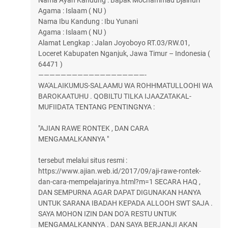
Agama : Islaam ( NU )
Nama Ibu Kandung : Ibu Yunani
Agama : Islaam ( NU )
Alamat Lengkap : Jalan Joyoboyo RT.03/RW.01,
Loceret Kabupaten Nganjuk, Jawa Timur – Indonesia (
64471 )
———————————————————-
WA'ALAIKUMUS-SALAAMU WA ROHHMATULLOOHI WA
BAROKAATUHU . QOBILTU TILKA IJAAZATAKAL-
MUFIIDATA TENTANG PENTINGNYA :
"AJIAN RAWE RONTEK , DAN CARA
MENGAMALKANNYA "
tersebut melalui situs resmi :
https://www.ajian.web.id/2017/09/aji-rawe-rontek-
dan-cara-mempelajarinya.html?m=1 SECARA HAQ ,
DAN SEMPURNA AGAR DAPAT DIGUNAKAN HANYA
UNTUK SARANA IBADAH KEPADA ALLOOH SWT SAJA .
SAYA MOHON IZIN DAN DO'A RESTU UNTUK
MENGAMALKANNYA . DAN SAYA BERJANJI AKAN